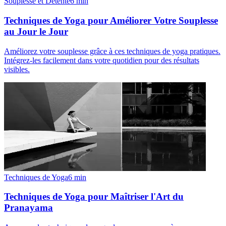
Souplesse et Détente
6
min
Techniques de Yoga pour Améliorer Votre Souplesse
au Jour le Jour
Améliorez votre souplesse grâce à ces techniques de yoga pratiques.
Intégrez-les facilement dans votre quotidien pour des résultats
visibles.
Techniques de Yoga
6
min
Techniques de Yoga pour Maîtriser l'Art du
Pranayama