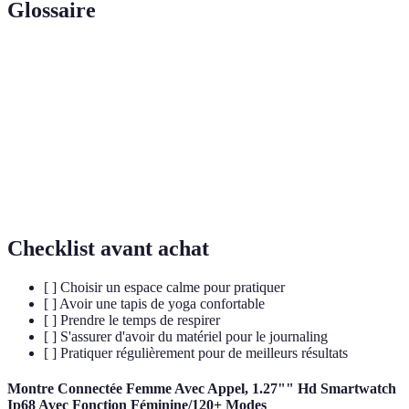
Glossaire
Terme
Définition
Pranayama
Techniques de respiration dans le yoga.
Asanas
Postures physiques dans le yoga.
Chakras
Centres énergétiques dans le corps.
Checklist avant achat
[ ] Choisir un espace calme pour pratiquer
[ ] Avoir une tapis de yoga confortable
[ ] Prendre le temps de respirer
[ ] S'assurer d'avoir du matériel pour le journaling
[ ] Pratiquer régulièrement pour de meilleurs résultats
Montre Connectée Femme Avec Appel, 1.27"" Hd Smartwatch
Ip68 Avec Fonction Féminine/120+ Modes