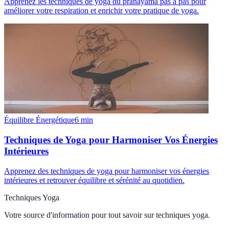
Apprenez les techniques de yoga du pranayama pas à pas pour
améliorer votre respiration et enrichir votre pratique de yoga.
Équilibre Énergétique
6
min
Techniques de Yoga pour Harmoniser Vos Énergies
Intérieures
Apprenez des techniques de yoga pour harmoniser vos énergies
intérieures et retrouver équilibre et sérénité au quotidien.
Techniques Yoga
Votre source d'information pour tout savoir sur
techniques yoga
.