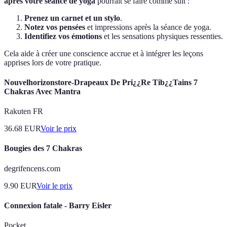
après votre séance de yoga
pourrait se faire comme suit :
Prenez un carnet et un stylo
.
Notez vos pensées
et impressions après la séance de yoga.
Identifiez vos émotions
et les sensations physiques ressenties.
Cela aide à créer une conscience accrue et à intégrer les leçons
apprises lors de votre pratique.
Nouvelhorizonstore-Drapeaux De Pri¿¿Re Tib¿¿Tains 7
Chakras Avec Mantra
Rakuten FR
36.68
EUR
Voir le prix
Bougies des 7 Chakras
degrifencens.com
9.90
EUR
Voir le prix
Connexion fatale - Barry Eisler
Pocket