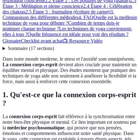
respiration consciente
2.2 Étape 2 : Les postures de yoga (asanas)
2.3
Étape 3 : Méditation et pleine conscience
2.4 Étape 4 : Célébration
des chakras
2.5 Étape 5 : Journaling (écriture de carnet)
3.
Comparaison des différentes méthodes
4. FAQ
Quelle est la meilleure
technique de yoga pour débuter ?
Combien de temps dois-je
pratiquer chaque technique ?
Les techniques de yoga conviennent-
elles à tous ?
Quelle fréquence est idéale pour voir des résultats ?
Glossaire
Checklist avant achat
📺 Ressource Vidéo
Sommaire
(
17
sections
)
Dans notre monde moderne, le stress et l'anxiété sont omniprésents.
La connexion corps-esprit
devient alors cruciale pour maintenir un
équilibre mental et physique. Des études montrent que pratiquer des
techniques de yoga aide non seulement à améliorer la flexibilité et la
force, mais aussi à renforcer cette connexion essentielle.
1. Qu'est-ce que la connexion corps-esprit
?
La
connexion corps-esprit
fait référence à la synchronisation entre
notre bien-être physique et mental. Ce lien important est soutenu par
la
médecine psychosomatique
, qui prouve que nos pensées,
émotions et comportements influencent notre santé physique. Dans
le yoga, cette connexion est exploitée à travers divers aspects, tels