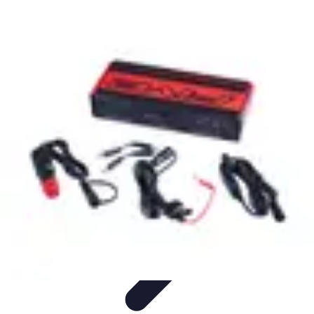
Techniques Yoga
Souplesse et Mobilité
Concentration et
Méditation
Débutant
Méditation et Yoga
Techniques de Yoga
Techniques Yoga