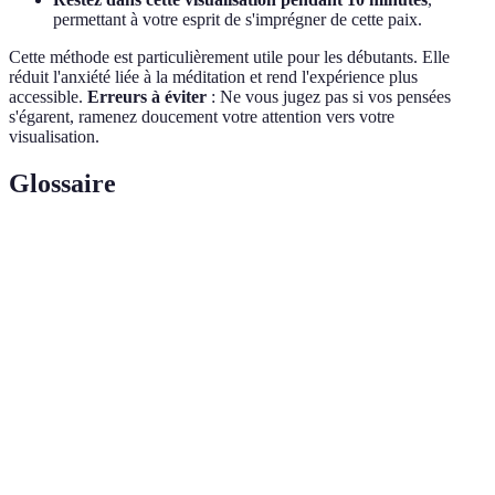
permettant à votre esprit de s'imprégner de cette paix.
Cette méthode est particulièrement utile pour les débutants. Elle
réduit l'anxiété liée à la méditation et rend l'expérience plus
accessible.
Erreurs à éviter
: Ne vous jugez pas si vos pensées
s'égarent, ramenez doucement votre attention vers votre
visualisation.
Glossaire
Terme
Définition
Techniques de contrôle du souffle pour réguler
Pranayama
l'énergie vitale.
Postures de yoga qui renforcent le corps et
Asanas
favorisent la méditation.
État méditatif profond où l'esprit est concentré sur
Dhyana
un objet.