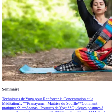
Sommaire
Techniques de Yoga pour Renforcer la Concentration et la
Méditation
1. **Pranayama : Maîtrise du Souffle**
Comment
pratiquer :
2. **Asanas : Postures de Yoga**
Quelques postures à