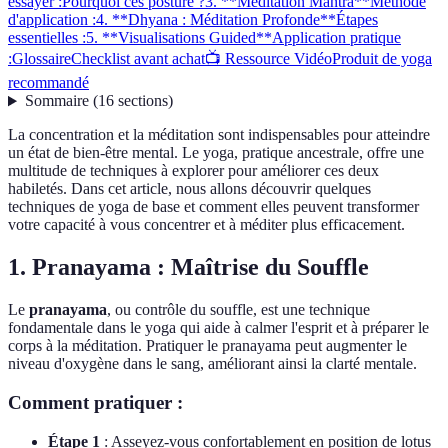
essayer :
Pourquoi ces posture ?
3. **Méditation Mantra**
Méthode
d'application :
4. **Dhyana : Méditation Profonde**
Étapes
essentielles :
5. **Visualisations Guided**
Application pratique
:
Glossaire
Checklist avant achat
📺 Ressource Vidéo
Produit de yoga
recommandé
Sommaire
(
16
sections
)
La concentration et la méditation sont indispensables pour atteindre
un état de bien-être mental. Le yoga, pratique ancestrale, offre une
multitude de techniques à explorer pour améliorer ces deux
habiletés. Dans cet article, nous allons découvrir quelques
techniques de yoga de base et comment elles peuvent transformer
votre capacité à vous concentrer et à méditer plus efficacement.
1.
Pranayama : Maîtrise du Souffle
Le
pranayama
, ou contrôle du souffle, est une technique
fondamentale dans le yoga qui aide à calmer l'esprit et à préparer le
corps à la méditation. Pratiquer le pranayama peut augmenter le
niveau d'oxygène dans le sang, améliorant ainsi la clarté mentale.
Comment pratiquer :
Étape 1
: Asseyez-vous confortablement en position de lotus