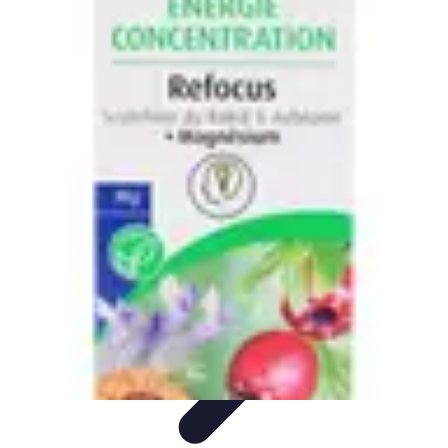
Techniques Yoga
Souplesse et Mobilité
Concentration et
Méditation
Débutant
Méditation et Yoga
Techniques de Yoga
Techniques Yoga