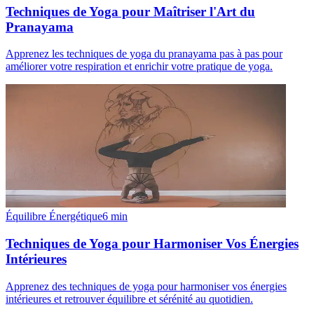
Techniques de Yoga pour Maîtriser l'Art du
Pranayama
Apprenez les techniques de yoga du pranayama pas à pas pour
améliorer votre respiration et enrichir votre pratique de yoga.
Équilibre Énergétique
6
min
Techniques de Yoga pour Harmoniser Vos Énergies
Intérieures
Apprenez des techniques de yoga pour harmoniser vos énergies
intérieures et retrouver équilibre et sérénité au quotidien.