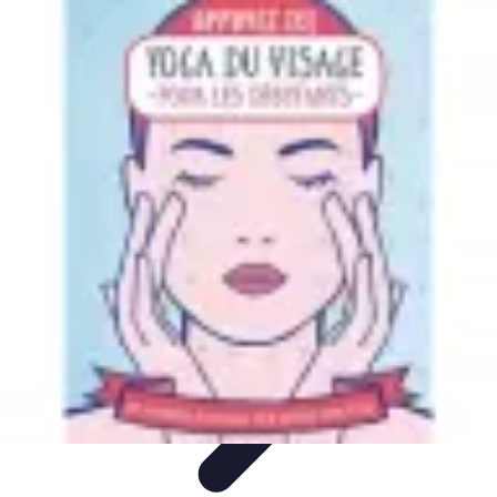
Techniques Yoga
Souplesse et Mobilité
Concentration et
Méditation
Débutant
Méditation et Yoga
Techniques de Yoga
Techniques Yoga