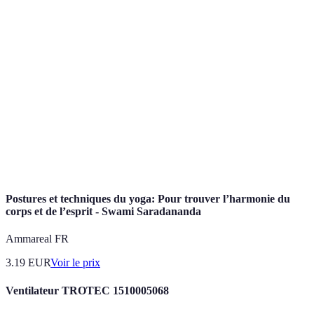
Postures physiques pratiquées lors des sessions de
Asana
yoga.
Techniques de respiration dans le yoga permettant
Pranayama
d'atteindre une meilleure concentration et
relaxation.
Technique de respiration alternée utilisée pour
Nadi
équilibrer les énergies du corps et améliorer la
Shodhana
clarté de l'esprit.
Postures et techniques du yoga: Pour trouver l’harmonie du
corps et de l’esprit - Swami Saradananda
Ammareal FR
3.19
EUR
Voir le prix
Ventilateur TROTEC 1510005068