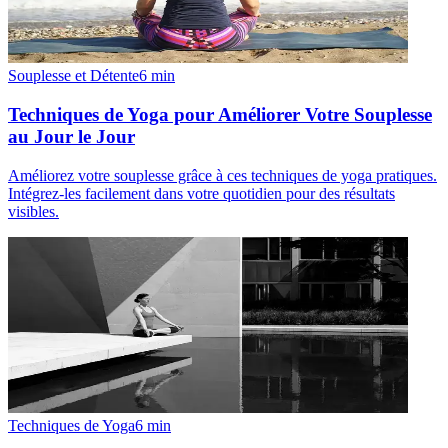
Souplesse et Détente
6
min
Techniques de Yoga pour Améliorer Votre Souplesse
au Jour le Jour
Améliorez votre souplesse grâce à ces techniques de yoga pratiques.
Intégrez-les facilement dans votre quotidien pour des résultats
visibles.
Techniques de Yoga
6
min