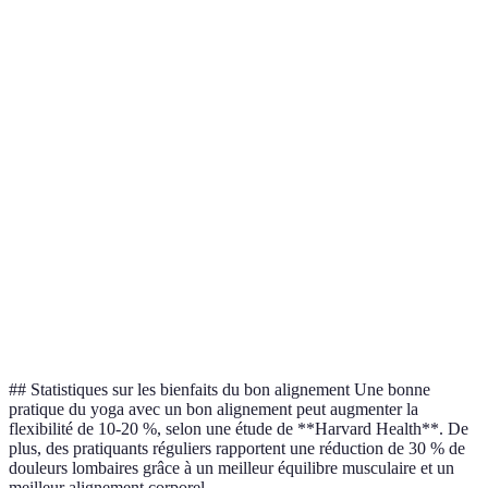
Posture
Bénéfice principal
Alignement requis
Erreu
Renforcement de
Alignement des
Genoux
Tadasana
la colonne
pieds
plient
Hanches au-dessus
Genoux
Utkatasana
Force des jambes
des chevilles
avant
Adho
Mukha
Étirer la colonne
Hanches en haut
Dos ar
Svanasana
Écarte
Trikonasana
Force des hanches
Hanches alignées
hanche
## Statistiques sur les bienfaits du bon alignement Une bonne
pratique du yoga avec un bon alignement peut augmenter la
flexibilité de 10-20 %, selon une étude de **Harvard Health**. De
plus, des pratiquants réguliers rapportent une réduction de 30 % de
douleurs lombaires grâce à un meilleur équilibre musculaire et un
meilleur alignement corporel.