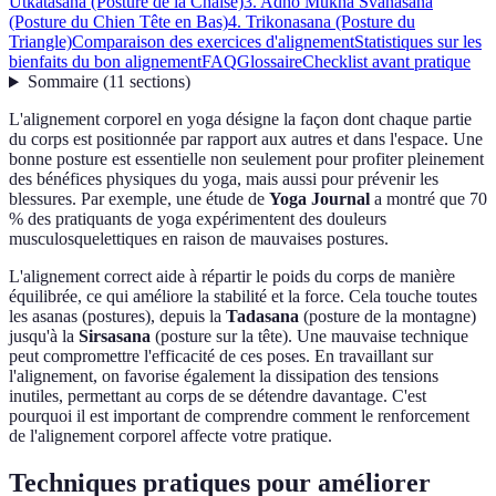
Utkatasana (Posture de la Chaise)
3. Adho Mukha Svanasana
(Posture du Chien Tête en Bas)
4. Trikonasana (Posture du
Triangle)
Comparaison des exercices d'alignement
Statistiques sur les
bienfaits du bon alignement
FAQ
Glossaire
Checklist avant pratique
Sommaire
(
11
sections
)
L'alignement corporel en yoga désigne la façon dont chaque partie
du corps est positionnée par rapport aux autres et dans l'espace. Une
bonne posture est essentielle non seulement pour profiter pleinement
des bénéfices physiques du yoga, mais aussi pour prévenir les
blessures. Par exemple, une étude de
Yoga Journal
a montré que 70
% des pratiquants de yoga expérimentent des douleurs
musculosquelettiques en raison de mauvaises postures.
L'alignement correct aide à répartir le poids du corps de manière
équilibrée, ce qui améliore la stabilité et la force. Cela touche toutes
les asanas (postures), depuis la
Tadasana
(posture de la montagne)
jusqu'à la
Sirsasana
(posture sur la tête). Une mauvaise technique
peut compromettre l'efficacité de ces poses. En travaillant sur
l'alignement, on favorise également la dissipation des tensions
inutiles, permettant au corps de se détendre davantage. C'est
pourquoi il est important de comprendre comment le renforcement
de l'alignement corporel affecte votre pratique.
Techniques pratiques pour améliorer