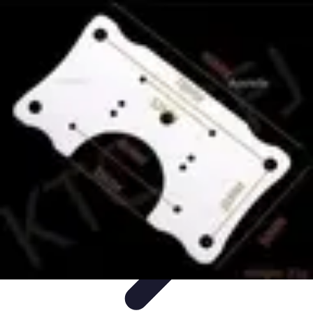
Techniques Yoga
Souplesse et Mobilité
Concentration et
Méditation
Débutant
Méditation et Yoga
Techniques de Yoga
Techniques Yoga