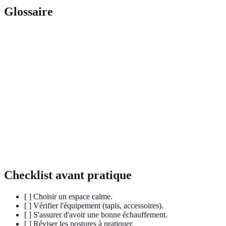
Glossaire
Terme
Définition
Alignement
Positionnement correct du corps dans l'espace et
corporel
par rapport à lui-même.
Posture de yoga visant à renforcer le corps et
Asana
améliorer la flexibilité.
Façon spécifique d'aligner le corps pour chaque
Posture
exercice de yoga.
Checklist avant pratique
[ ] Choisir un espace calme.
[ ] Vérifier l'équipement (tapis, accessoires).
[ ] S'assurer d'avoir une bonne échauffement.
[ ] Réviser les postures à pratiquer.