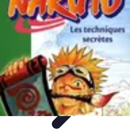
Techniques Yoga
Souplesse et Mobilité
Concentration et
Méditation
Débutant
Méditation et Yoga
Techniques de Yoga
Techniques Yoga