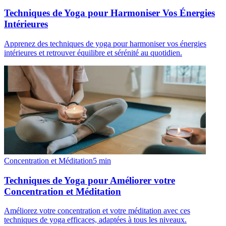
Techniques de Yoga pour Harmoniser Vos Énergies
Intérieures
Apprenez des techniques de yoga pour harmoniser vos énergies
intérieures et retrouver équilibre et sérénité au quotidien.
Concentration et Méditation
5
min
Techniques de Yoga pour Améliorer votre
Concentration et Méditation
Améliorez votre concentration et votre méditation avec ces
techniques de yoga efficaces, adaptées à tous les niveaux.