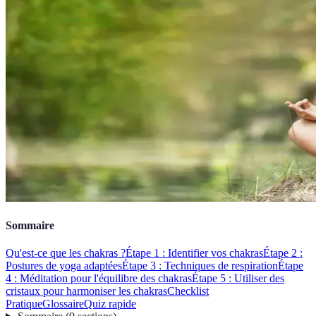
Sommaire
Qu'est-ce que les chakras ?
Étape 1 : Identifier vos chakras
Étape 2 :
Postures de yoga adaptées
Étape 3 : Techniques de respiration
Étape
4 : Méditation pour l'équilibre des chakras
Étape 5 : Utiliser des
cristaux pour harmoniser les chakras
Checklist
Pratique
Glossaire
Quiz rapide