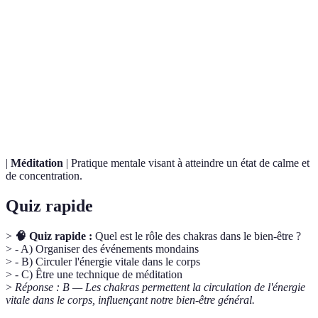
Terme
Définition
Centre énergétique dans le corps, selon la tradition
Chakra
indienne, lié à des aspects spécifiques de la vie.
Énergie vitale qui circule dans le corps, influence le
Prana
bien-être physique et émotionnel.
|
Méditation
| Pratique mentale visant à atteindre un état de calme et
de concentration.
Quiz rapide
>
🧠 Quiz rapide :
Quel est le rôle des chakras dans le bien-être ?
> - A) Organiser des événements mondains
> - B) Circuler l'énergie vitale dans le corps
> - C) Être une technique de méditation
>
Réponse : B — Les chakras permettent la circulation de l'énergie
vitale dans le corps, influençant notre bien-être général.