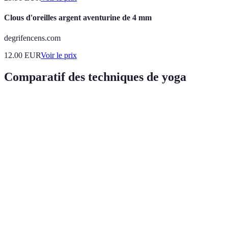
Clous d'oreilles argent aventurine de 4 mm
degrifencens.com
12.00
EUR
Voir le prix
Comparatif des techniques de yoga
Technique
Avantages
Inconvénients
Verdict
Améliore
Nécessite de la
Efficace
Pranayama
la
pratique
pour tous
respiration
Risque de
Renforce
Très
Asanas
blessure sans
le corps
bénéfique
guidance
Peut prendre du
Apaise
Essentiel