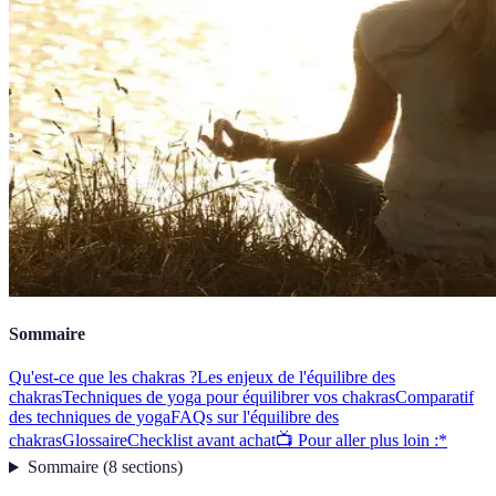
Sommaire
Qu'est-ce que les chakras ?
Les enjeux de l'équilibre des
chakras
Techniques de yoga pour équilibrer vos chakras
Comparatif
des techniques de yoga
FAQs sur l'équilibre des
chakras
Glossaire
Checklist avant achat
📺 Pour aller plus loin :*
Sommaire
(
8
sections
)