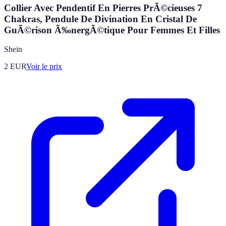
Collier Avec Pendentif En Pierres PrÃ©cieuses 7
Chakras, Pendule De Divination En Cristal De
GuÃ©rison Ã‰nergÃ©tique Pour Femmes Et Filles
Shein
2
EUR
Voir le prix