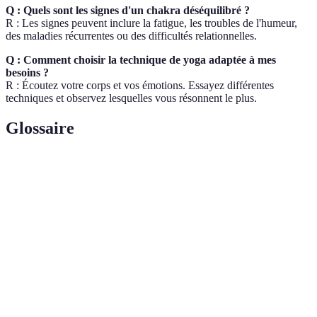
Q : Quels sont les signes d'un chakra déséquilibré ?
R : Les signes peuvent inclure la fatigue, les troubles de l'humeur,
des maladies récurrentes ou des difficultés relationnelles.
Q : Comment choisir la technique de yoga adaptée à mes
besoins ?
R : Écoutez votre corps et vos émotions. Essayez différentes
techniques et observez lesquelles vous résonnent le plus.
Glossaire
Terme
Définition
Centre énergétique dans le corps humain, lié à des
Chakra
aspects physiques et émotionnels.
Technnique de respiration qui aide à réguler la
Pranayama
circulation de l'énergie à travers le corps.
Posture physique dans le yoga, utilisée pour
Asana
développer la souplesse et la force.