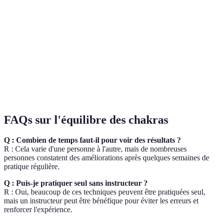
Méditation
temps pour
l'esprit
pour tous
ressentir les effets
Énergise
Peut sembler
Un bon
Chanting
et recentre
étrange au début
complément
Nécessite d'être
Très
Élever
Cristaux
choisi
efficace en
l'énergie
spécifiquement
complément
FAQs sur l'équilibre des chakras
Q : Combien de temps faut-il pour voir des résultats ?
R : Cela varie d'une personne à l'autre, mais de nombreuses
personnes constatent des améliorations après quelques semaines de
pratique régulière.
Q : Puis-je pratiquer seul sans instructeur ?
R : Oui, beaucoup de ces techniques peuvent être pratiquées seul,
mais un instructeur peut être bénéfique pour éviter les erreurs et
renforcer l'expérience.