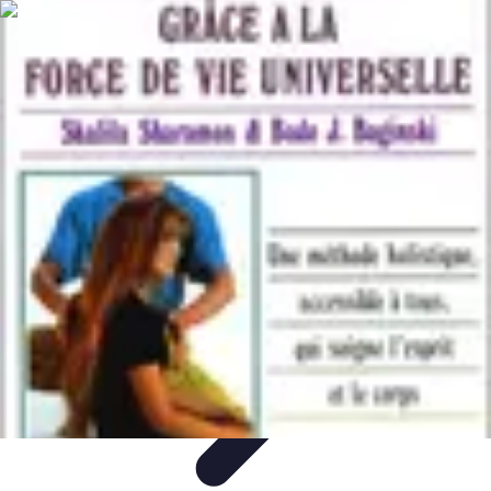
Techniques Yoga
Souplesse et Mobilité
Concentration et
Méditation
Débutant
Méditation et Yoga
Techniques de Yoga
Techniques Yoga