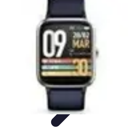
Techniques Yoga
Souplesse et Mobilité
Concentration et
Méditation
Débutant
Méditation et Yoga
Techniques de Yoga
Techniques Yoga