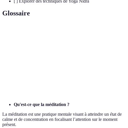
[ ] Explorer des techniques de Yoga Nidra
Glossaire
Terme
Définition
Technique de respiration dans le yoga pour
Prānāyāma
améliorer la vitalité et l'équilibre émotionnel.
Posture ou position du corps dans la pratique du
Asana
yoga.
Technique de relaxation profonde guidée permettant
Yoga Nidra
d'atteindre un état de conscience modifiée.
Qu'est-ce que la méditation ?
La méditation est une pratique mentale visant à atteindre un état de
calme et de concentration en focalisant l’attention sur le moment
présent.