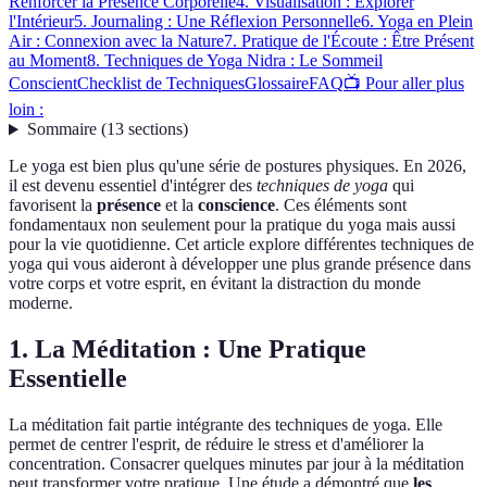
Renforcer la Présence Corporelle
4. Visualisation : Explorer
l'Intérieur
5. Journaling : Une Réflexion Personnelle
6. Yoga en Plein
Air : Connexion avec la Nature
7. Pratique de l'Écoute : Être Présent
au Moment
8. Techniques de Yoga Nidra : Le Sommeil
Conscient
Checklist de Techniques
Glossaire
FAQ
📺 Pour aller plus
loin :
Sommaire
(
13
sections
)
Le yoga est bien plus qu'une série de postures physiques. En 2026,
il est devenu essentiel d'intégrer des
techniques de yoga
qui
favorisent la
présence
et la
conscience
. Ces éléments sont
fondamentaux non seulement pour la pratique du yoga mais aussi
pour la vie quotidienne. Cet article explore différentes techniques de
yoga qui vous aideront à développer une plus grande présence dans
votre corps et votre esprit, en évitant la distraction du monde
moderne.
1. La Méditation : Une Pratique
Essentielle
La méditation fait partie intégrante des techniques de yoga. Elle
permet de centrer l'esprit, de réduire le stress et d'améliorer la
concentration. Consacrer quelques minutes par jour à la méditation
peut transformer votre pratique. Une étude a démontré que
les