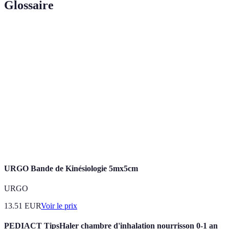
Glossaire
Terme
Définition
Techniques de respiration utilisée pour contrôler la
Pranayama
vitalité et l'énergie vitale.
Posture de relaxation finale en yoga, permettant de
Savasana
relâcher les tensions accumulées.
Posture de l'arbre, renforçant l'équilibre et la
Vrksasana
concentration.
URGO Bande de Kinésiologie 5mx5cm
URGO
13.51
EUR
Voir le prix
PEDIACT TipsHaler chambre d'inhalation nourrisson 0-1 an