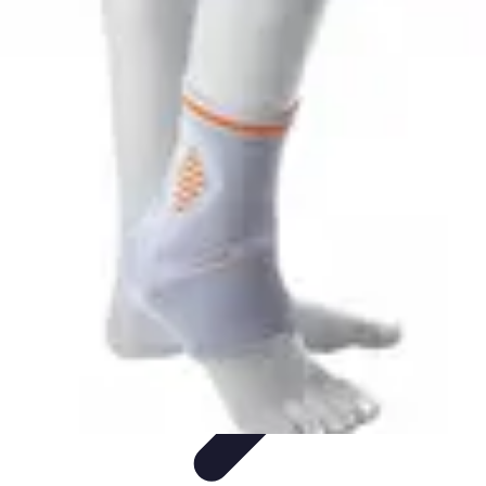
Techniques Yoga
Souplesse et Mobilité
Concentration et
Méditation
Débutant
Méditation et Yoga
Techniques de Yoga
Techniques Yoga