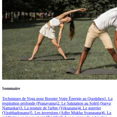
Sommaire
Techniques de Yoga pour Booster Votre Énergie au Quotidien
1. La
respiration profonde (Pranayama)
2. Le Salutation au Soleil (Surya
Namaskar)
3. La posture de l'arbre (Vrksasana)
4. Le guerrier
(Virabhadrasana)
5. Les inversions (Adho Mukha Svanasana)
6. La