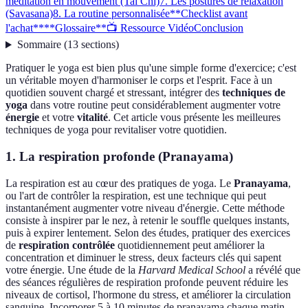
méditation en mouvement (Tai Chi)
7. Les postures de relaxation
(Savasana)
8. La routine personnalisée
**Checklist avant
l'achat**
**Glossaire**
📺 Ressource Vidéo
Conclusion
Sommaire
(
13
sections
)
Pratiquer le yoga est bien plus qu'une simple forme d'exercice; c'est
un véritable moyen d'harmoniser le corps et l'esprit. Face à un
quotidien souvent chargé et stressant, intégrer des
techniques de
yoga
dans votre routine peut considérablement augmenter votre
énergie
et votre
vitalité
. Cet article vous présente les meilleures
techniques de yoga pour revitaliser votre quotidien.
1. La respiration profonde (Pranayama)
La respiration est au cœur des pratiques de yoga. Le
Pranayama
,
ou l'art de contrôler la respiration, est une technique qui peut
instantanément augmenter votre niveau d'énergie. Cette méthode
consiste à inspirer par le nez, à retenir le souffle quelques instants,
puis à expirer lentement. Selon des études, pratiquer des exercices
de
respiration contrôlée
quotidiennement peut améliorer la
concentration et diminuer le stress, deux facteurs clés qui sapent
votre énergie. Une étude de la
Harvard Medical School
a révélé que
des séances régulières de respiration profonde peuvent réduire les
niveaux de cortisol, l'hormone du stress, et améliorer la circulation
sanguine. Incorporer 5 à 10 minutes de pranayama chaque matin