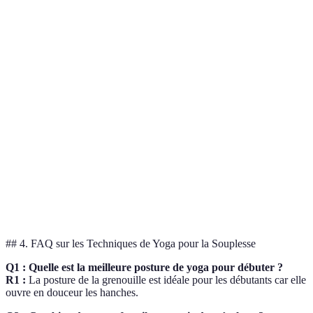
Posture
Muscles ciblés
Niveau de difficulté
Fréqu
Baddha
Hanches,
Facile
3-4 fo
Konasana
adducteurs
Adho Mukha
Ischio-
Moyenne
Quotid
Svanasana
jambiers, dos
Eka Pada
Hanches, bas
Avancée
2-3 fo
Rajakapotasana
du dos
Étirements
Dos, hanches
Facile
Quotid
passifs
## 4. FAQ sur les Techniques de Yoga pour la Souplesse
Q1 : Quelle est la meilleure posture de yoga pour débuter ?
R1 :
La posture de la grenouille est idéale pour les débutants car elle
ouvre en douceur les hanches.