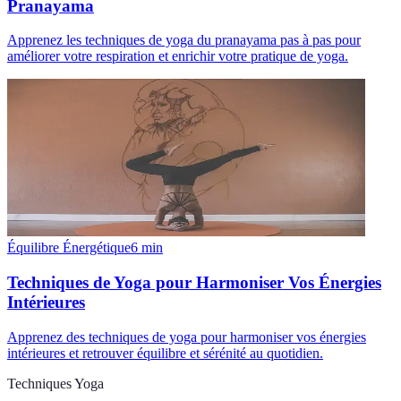
Pranayama
Apprenez les techniques de yoga du pranayama pas à pas pour
améliorer votre respiration et enrichir votre pratique de yoga.
Équilibre Énergétique
6
min
Techniques de Yoga pour Harmoniser Vos Énergies
Intérieures
Apprenez des techniques de yoga pour harmoniser vos énergies
intérieures et retrouver équilibre et sérénité au quotidien.
Techniques Yoga