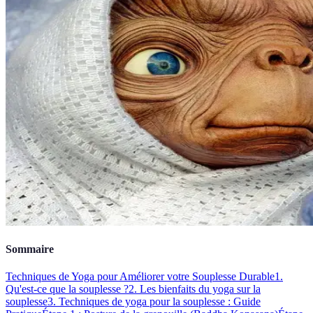
Sommaire
Techniques de Yoga pour Améliorer votre Souplesse Durable
1.
Qu'est-ce que la souplesse ?
2. Les bienfaits du yoga sur la
souplesse
3. Techniques de yoga pour la souplesse : Guide