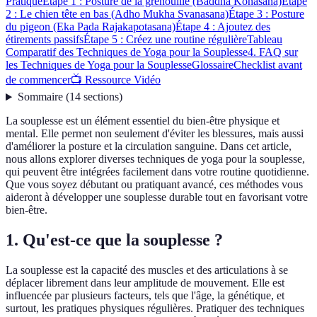
Pratique
Étape 1 : Posture de la grenouille (Baddha Konasana)
Étape
2 : Le chien tête en bas (Adho Mukha Svanasana)
Étape 3 : Posture
du pigeon (Eka Pada Rajakapotasana)
Étape 4 : Ajoutez des
étirements passifs
Étape 5 : Créez une routine régulière
Tableau
Comparatif des Techniques de Yoga pour la Souplesse
4. FAQ sur
les Techniques de Yoga pour la Souplesse
Glossaire
Checklist avant
de commencer
📺 Ressource Vidéo
Sommaire
(
14
sections
)
La souplesse est un élément essentiel du bien-être physique et
mental. Elle permet non seulement d'éviter les blessures, mais aussi
d'améliorer la posture et la circulation sanguine. Dans cet article,
nous allons explorer diverses techniques de yoga pour la souplesse,
qui peuvent être intégrées facilement dans votre routine quotidienne.
Que vous soyez débutant ou pratiquant avancé, ces méthodes vous
aideront à développer une souplesse durable tout en favorisant votre
bien-être.
1. Qu'est-ce que la souplesse ?
La souplesse est la capacité des muscles et des articulations à se
déplacer librement dans leur amplitude de mouvement. Elle est
influencée par plusieurs facteurs, tels que l'âge, la génétique, et
surtout, les pratiques physiques régulières. Pratiquer des techniques