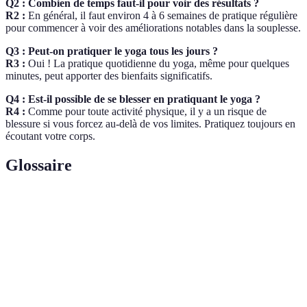
Q2 : Combien de temps faut-il pour voir des résultats ?
R2 :
En général, il faut environ 4 à 6 semaines de pratique régulière
pour commencer à voir des améliorations notables dans la souplesse.
Q3 : Peut-on pratiquer le yoga tous les jours ?
R3 :
Oui ! La pratique quotidienne du yoga, même pour quelques
minutes, peut apporter des bienfaits significatifs.
Q4 : Est-il possible de se blesser en pratiquant le yoga ?
R4 :
Comme pour toute activité physique, il y a un risque de
blessure si vous forcez au-delà de vos limites. Pratiquez toujours en
écoutant votre corps.
Glossaire
Terme
Définition
Capacité des muscles et des articulations à s'étirer et à
Souplesse
se déplacer librement.
Articulation qui connecte la jambe au tronc, jouant un
Hanche
rôle crucial dans la mobilité.