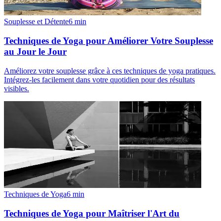
Souplesse et Détente
6
min
Techniques de Yoga pour Améliorer Votre Souplesse
au Jour le Jour
Améliorez votre souplesse grâce à ces techniques de yoga pratiques.
Intégrez-les facilement dans votre quotidien pour des résultats
visibles.
Techniques de Yoga
6
min
Techniques de Yoga pour Maîtriser l'Art du