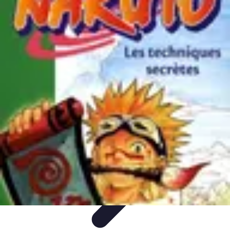
Techniques Yoga
Souplesse et Mobilité
Concentration et
Méditation
Débutant
Méditation et Yoga
Techniques de Yoga
Techniques Yoga