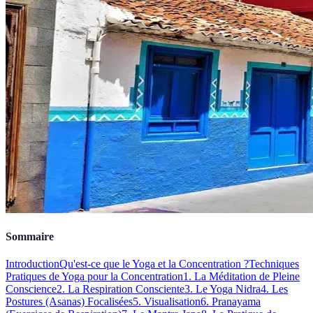
Sommaire
Introduction
Qu'est-ce que le Yoga et la Concentration ?
Techniques
Pratiques de Yoga pour la Concentration
1. La Méditation de Pleine
Conscience
2. La Respiration Consciente
3. Le Yoga Nidra
4. Les
Postures (Asanas) Focalisées
5. Visualisation
6. Pranayama