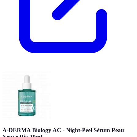
A-DERMA Biology AC - Night-Peel Sérum Peau
Neuve Bio 30ml