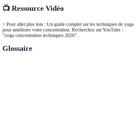
📺 Ressource Vidéo
> Pour aller plus loin : Un guide complet sur les techniques de yoga
pour améliorer votre concentration. Recherchez sur YouTube :
"yoga concentration techniques 2026".
Glossaire
Terme
Définition
Discipline ancestrale combinant postures,
Yoga
respirations et méditations.
Technique de respiration du yoga visant à contrôler
Pranayama
le souffle.
Technique de relaxation profonde, souvent appelée
Yoga Nidra
"sommeil yogique".