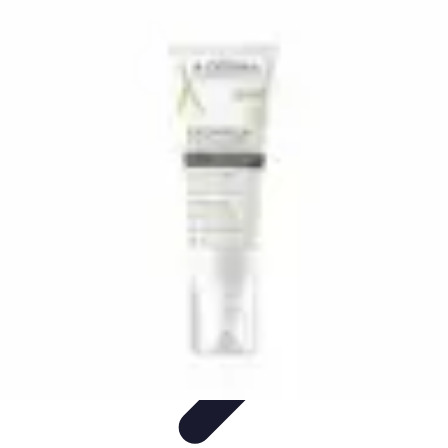
Techniques Yoga
Souplesse et Mobilité
Concentration et
Méditation
Débutant
Méditation et Yoga
Techniques de Yoga
Techniques Yoga