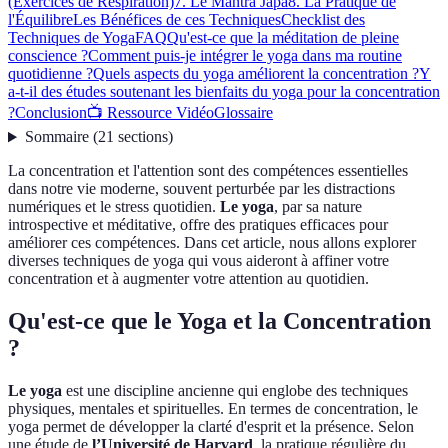
(Exercices de Respiration)
7. Le Mantra Japa
8. La Pratique de
l'Équilibre
Les Bénéfices de ces Techniques
Checklist des
Techniques de Yoga
FAQ
Qu'est-ce que la méditation de pleine
conscience ?
Comment puis-je intégrer le yoga dans ma routine
quotidienne ?
Quels aspects du yoga améliorent la concentration ?
Y
a-t-il des études soutenant les bienfaits du yoga pour la concentration
?
Conclusion
📺 Ressource Vidéo
Glossaire
Sommaire
(
21
sections
)
La concentration et l'attention sont des compétences essentielles
dans notre vie moderne, souvent perturbée par les distractions
numériques et le stress quotidien.
Le yoga
, par sa nature
introspective et méditative, offre des pratiques efficaces pour
améliorer ces compétences. Dans cet article, nous allons explorer
diverses techniques de yoga qui vous aideront à affiner votre
concentration et à augmenter votre attention au quotidien.
Qu'est-ce que le Yoga et la Concentration
?
Le yoga
est une discipline ancienne qui englobe des techniques
physiques, mentales et spirituelles. En termes de concentration, le
yoga permet de développer la clarté d'esprit et la présence. Selon
une étude de
l’Université de Harvard
, la pratique régulière du