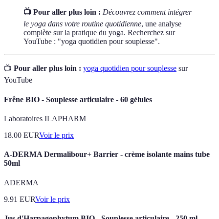
📺 Pour aller plus loin :
Découvrez comment intégrer
le yoga dans votre routine quotidienne
, une analyse
complète sur la pratique du yoga. Recherchez sur
YouTube : "yoga quotidien pour souplesse".
📺
Pour aller plus loin :
yoga quotidien pour souplesse
sur
YouTube
Frêne BIO - Souplesse articulaire - 60 gélules
Laboratoires ILAPHARM
18.00
EUR
Voir le prix
A-DERMA Dermalibour+ Barrier - crème isolante mains tube
50ml
ADERMA
9.91
EUR
Voir le prix
Jus d'Harpagophytum BIO - Souplesse articulaire - 250 ml