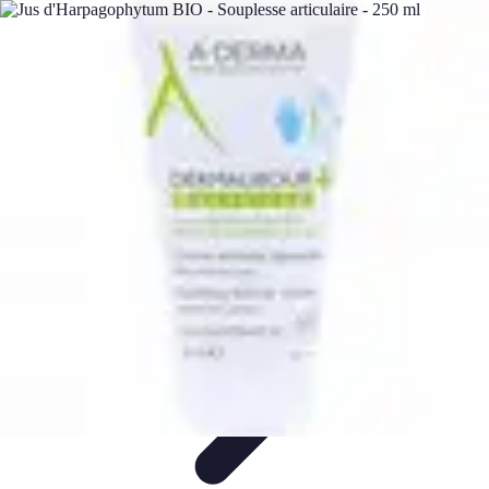
Techniques Yoga
Souplesse et Mobilité
Concentration et
Méditation
Débutant
Méditation et Yoga
Techniques de Yoga
Techniques Yoga