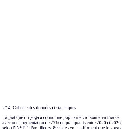
Détente du
Enfant
Facile
3 x 30 sec
dos
Chien
Amélioration
tête en
des jambes et
Moyenne
5 respirations
bas
du dos
Libération
Pigeon
Moyenne
3 x 30 sec par jambe
des hanches
Fortification
Cobra
Facile
3 x 30 sec
du dos
Demi-
Équilibre
Difficile
5 respirations chaque côté
lune
latéral
## 4. Collecte des données et statistiques
La pratique du yoga a connu une popularité croissante en France,
avec une augmentation de 25% de pratiquants entre 2020 et 2026,
selon l'INSEE. Par ailleurs, 80% des yogis affirment que le yoga a