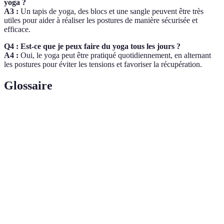
yoga ?
A3 :
Un tapis de yoga, des blocs et une sangle peuvent être très
utiles pour aider à réaliser les postures de manière sécurisée et
efficace.
Q4 : Est-ce que je peux faire du yoga tous les jours ?
A4 :
Oui, le yoga peut être pratiqué quotidiennement, en alternant
les postures pour éviter les tensions et favoriser la récupération.
Glossaire
Terme
Définition
Souplesse
Capacité des muscles et des articulations à s'étirer.
Position spécifique du corps dans la pratique du
Posture
yoga.
Technique de concentration pour apaiser l'esprit et
Méditation
relâcher les tensions.