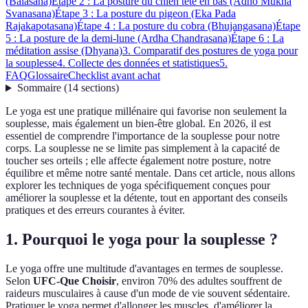
(Balasana)
Étape 2 : La posture du chien tête en bas (Adho Mukha
Svanasana)
Étape 3 : La posture du pigeon (Eka Pada
Rajakapotasana)
Étape 4 : La posture du cobra (Bhujangasana)
Étape
5 : La posture de la demi-lune (Ardha Chandrasana)
Étape 6 : La
méditation assise (Dhyana)
3. Comparatif des postures de yoga pour
la souplesse
4. Collecte des données et statistiques
5.
FAQ
Glossaire
Checklist avant achat
Sommaire
(
14
sections
)
Le yoga est une pratique millénaire qui favorise non seulement la
souplesse, mais également un bien-être global. En 2026, il est
essentiel de comprendre l'importance de la souplesse pour notre
corps. La souplesse ne se limite pas simplement à la capacité de
toucher ses orteils ; elle affecte également notre posture, notre
équilibre et même notre santé mentale. Dans cet article, nous allons
explorer les techniques de yoga spécifiquement conçues pour
améliorer la souplesse et la détente, tout en apportant des conseils
pratiques et des erreurs courantes à éviter.
1. Pourquoi le yoga pour la souplesse ?
Le yoga offre une multitude d'avantages en termes de souplesse.
Selon
UFC-Que Choisir
, environ 70% des adultes souffrent de
raideurs musculaires à cause d'un mode de vie souvent sédentaire.
Pratiquer le yoga permet d'allonger les muscles, d'améliorer la