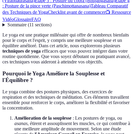
(Virabhadrasana)
Étape 3 : Posture du cobra (Bhujangasana)
Étape 4
: Posture de la pince verte (Paschimottanasana)
Tableau Comparatif
des Techniques de Yoga
Checklist avant de commencer
📺 Ressource
Vidéo
Glossaire
FAQ
Sommaire
(
11
sections
)
Le yoga est une pratique millénaire qui offre de nombreux bienfaits
pour le corps et l'esprit, y compris une meilleure souplesse et un
équilibre amélioré. Dans cet article, nous explorerons plusieurs
techniques de yoga
efficaces que vous pouvez intégrer dans votre
routine quotidienne. Que vous soyez débutant ou pratiquant avancé,
ces techniques vous aideront à atteindre vos objectifs.
Pourquoi le Yoga Améliore la Souplesse et
l'Équilibre ?
Le yoga combine des postures physiques, des exercices de
respiration et des techniques de méditation. Ces éléments travaillent
ensemble pour renforcer le corps, améliorer la flexibilité et favoriser
la concentration.
Amélioration de la souplesse
: Les postures de yoga, ou
asanas
, étirent et assouplissent les muscles, ce qui contribue à
une meilleure amplitude de mouvement. Selon une étude