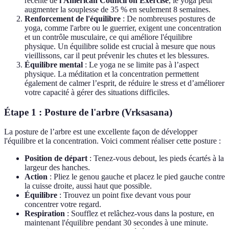
récente de
l'American Council on Exercise
, le yoga peut
augmenter la souplesse de 35 % en seulement 8 semaines.
Renforcement de l'équilibre
: De nombreuses postures de
yoga, comme l'arbre ou le guerrier, exigent une concentration
et un contrôle musculaire, ce qui améliore l'équilibre
physique. Un équilibre solide est crucial à mesure que nous
vieillissons, car il peut prévenir les chutes et les blessures.
Équilibre mental
: Le yoga ne se limite pas à l’aspect
physique. La méditation et la concentration permettent
également de calmer l’esprit, de réduire le stress et d’améliorer
votre capacité à gérer des situations difficiles.
Étape 1 : Posture de l'arbre (Vrksasana)
La posture de l’arbre est une excellente façon de développer
l'équilibre et la concentration. Voici comment réaliser cette posture :
Position de départ
: Tenez-vous debout, les pieds écartés à la
largeur des hanches.
Action
: Pliez le genou gauche et placez le pied gauche contre
la cuisse droite, aussi haut que possible.
Équilibre
: Trouvez un point fixe devant vous pour
concentrer votre regard.
Respiration
: Soufflez et relâchez-vous dans la posture, en
maintenant l'équilibre pendant 30 secondes à une minute.