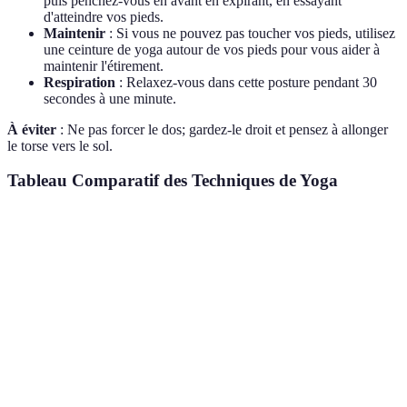
puis penchez-vous en avant en expirant, en essayant
d'atteindre vos pieds.
Maintenir
: Si vous ne pouvez pas toucher vos pieds, utilisez
une ceinture de yoga autour de vos pieds pour vous aider à
maintenir l'étirement.
Respiration
: Relaxez-vous dans cette posture pendant 30
secondes à une minute.
À éviter
: Ne pas forcer le dos; gardez-le droit et pensez à allonger
le torse vers le sol.
Tableau Comparatif des Techniques de Yoga
Technique
Souplesse
Équilibre
Facilité d'exécution
Posture de
Très
Élevée
Moyenne
l'arbre
Élevée
Posture du
Moyenne
Élevée
Facile
guerrier
Posture du