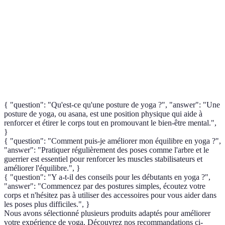
Asana
Position de yoga visant à développer le corps.
Pranayama
Techniques de respiration en yoga.
Méditation
Pratique de concentration pour calmer l’esprit.
{ "question": "Qu'est-ce qu'une posture de yoga ?", "answer": "Une
posture de yoga, ou asana, est une position physique qui aide à
renforcer et étirer le corps tout en promouvant le bien-être mental.",
}
{ "question": "Comment puis-je améliorer mon équilibre en yoga ?",
"answer": "Pratiquer régulièrement des poses comme l'arbre et le
guerrier est essentiel pour renforcer les muscles stabilisateurs et
améliorer l'équilibre.", }
{ "question": "Y a-t-il des conseils pour les débutants en yoga ?",
"answer": "Commencez par des postures simples, écoutez votre
corps et n'hésitez pas à utiliser des accessoires pour vous aider dans
les poses plus difficiles.", }
Nous avons sélectionné plusieurs produits adaptés pour améliorer
votre expérience de yoga. Découvrez nos recommandations ci-