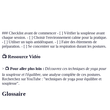
Élevée
Faible
Facile
cobra
Posture de
Très
Moyenne
Moyenne
la pince
Élevée
### Checklist avant de commencer - [ ] Vérifier la souplesse avant
chaque session. - [ ] Choisir l'environnement calme pour la pratique.
- [ ] Utiliser un tapis antidérapant. - [ ] Faire des étirements de
préparation. - [ ] Se concentrer sur la respiration durant les postures.
📺 Ressource Vidéo
>
📺 Pour aller plus loin :
Découvrez ces techniques de yoga pour
la souplesse et l'équilibre
, une analyse complète de ces postures.
Recherchez sur YouTube : "techniques de yoga pour équilibre et
souplesse".
Glossaire
Terme
Définition