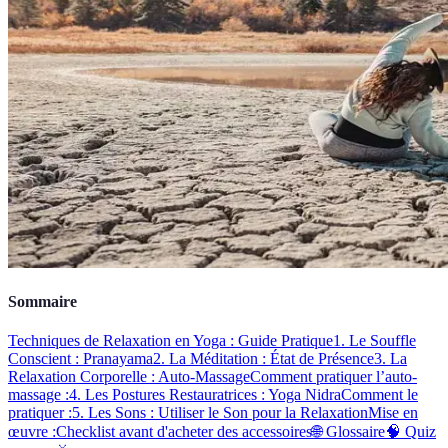
Sommaire
Techniques de Relaxation en Yoga : Guide Pratique
1. Le Souffle
Conscient : Pranayama
2. La Méditation : État de Présence
3. La
Relaxation Corporelle : Auto-Massage
Comment pratiquer l’auto-
massage :
4. Les Postures Restauratrices : Yoga Nidra
Comment le
pratiquer :
5. Les Sons : Utiliser le Son pour la Relaxation
Mise en
œuvre :
Checklist avant d'acheter des accessoires
🌐 Glossaire
🧠 Quiz