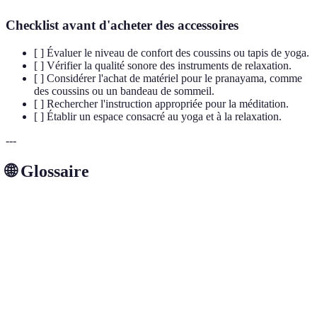
Checklist avant d'acheter des accessoires
[ ] Évaluer le niveau de confort des coussins ou tapis de yoga.
[ ] Vérifier la qualité sonore des instruments de relaxation.
[ ] Considérer l'achat de matériel pour le pranayama, comme
des coussins ou un bandeau de sommeil.
[ ] Rechercher l'instruction appropriée pour la méditation.
[ ] Établir un espace consacré au yoga et à la relaxation.
---
🌐 Glossaire
Terme
Définition
Techniques de respiration en yoga pour contrôler le
Pranayama
souffle.
Yoga Nidra
Pratique qui facilite un état de relaxation profonde.