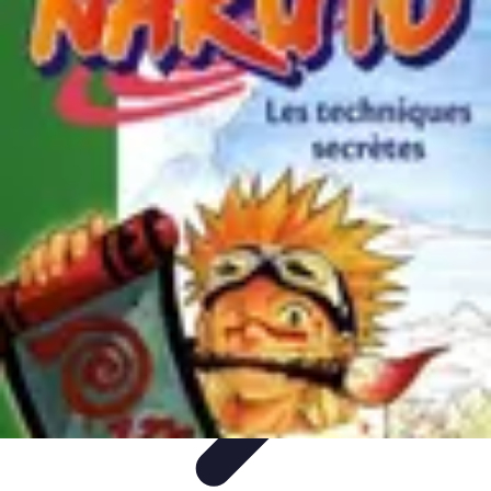
Techniques Yoga
Souplesse et Mobilité
Concentration et
Méditation
Débutant
Méditation et Yoga
Techniques de Yoga
Techniques Yoga