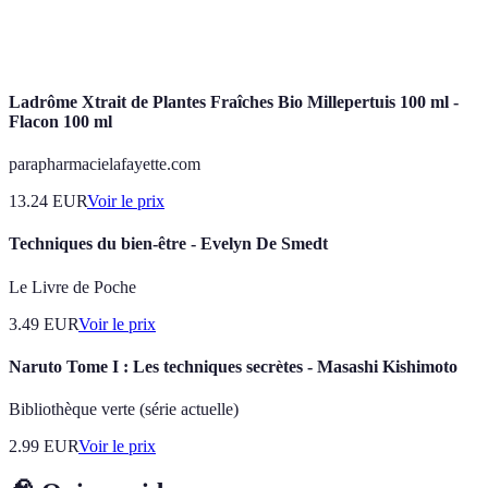
Auto-
Techniques de massage que l'on réalise soi-même
Massage
pour relaxer les muscles.
Ladrôme Xtrait de Plantes Fraîches Bio Millepertuis 100 ml -
Flacon 100 ml
parapharmacielafayette.com
13.24
EUR
Voir le prix
Techniques du bien-être - Evelyn De Smedt
Le Livre de Poche
3.49
EUR
Voir le prix
Naruto Tome I : Les techniques secrètes - Masashi Kishimoto
Bibliothèque verte (série actuelle)
2.99
EUR
Voir le prix