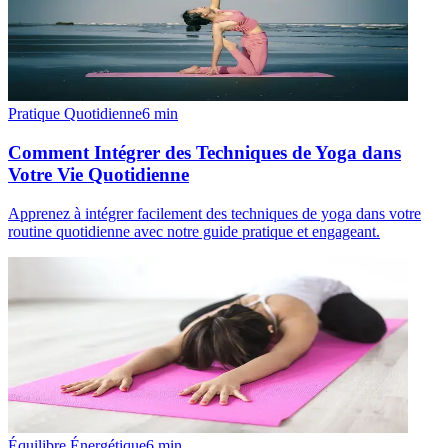
Pratique Quotidienne
6
min
Comment Intégrer des Techniques de Yoga dans
Votre Vie Quotidienne
Apprenez à intégrer facilement des techniques de yoga dans votre
routine quotidienne avec notre guide pratique et engageant.
Équilibre Énergétique
6
min