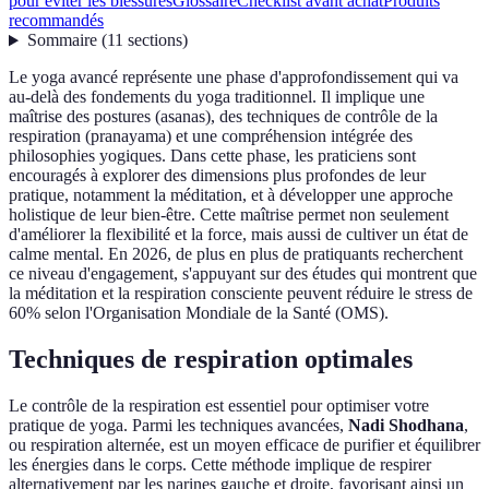
pour éviter les blessures
Glossaire
Checklist avant achat
Produits
recommandés
Sommaire
(
11
sections
)
Le yoga avancé représente une phase d'approfondissement qui va
au-delà des fondements du yoga traditionnel. Il implique une
maîtrise des postures (asanas), des techniques de contrôle de la
respiration (pranayama) et une compréhension intégrée des
philosophies yogiques. Dans cette phase, les praticiens sont
encouragés à explorer des dimensions plus profondes de leur
pratique, notamment la méditation, et à développer une approche
holistique de leur bien-être. Cette maîtrise permet non seulement
d'améliorer la flexibilité et la force, mais aussi de cultiver un état de
calme mental. En 2026, de plus en plus de pratiquants recherchent
ce niveau d'engagement, s'appuyant sur des études qui montrent que
la méditation et la respiration consciente peuvent réduire le stress de
60% selon l'Organisation Mondiale de la Santé (OMS).
Techniques de respiration optimales
Le contrôle de la respiration est essentiel pour optimiser votre
pratique de yoga. Parmi les techniques avancées,
Nadi Shodhana
,
ou respiration alternée, est un moyen efficace de purifier et équilibrer
les énergies dans le corps. Cette méthode implique de respirer
alternativement par les narines gauche et droite, favorisant ainsi un