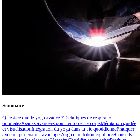
Sommaire
Qu'est-ce que le yoga avancé ?
Techniques de respiration
optimales
Asanas avancées pour renforcer le corps
Méditation guidée
et visualisation
Intégration du yoga dans la vie quotidienne
Pratiquer
avec un partenaire : avantages
Yoga et nutrition équilibrée
Conseils