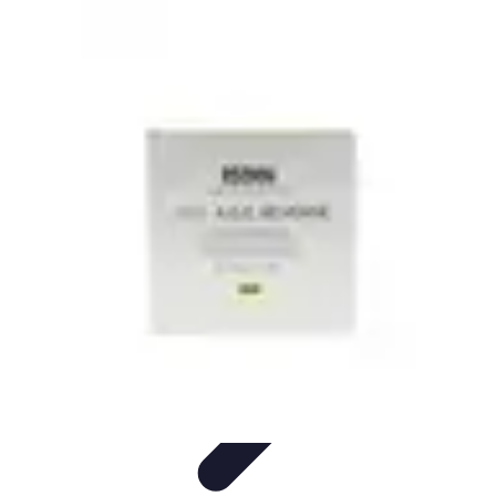
Techniques Yoga
Souplesse et Mobilité
Concentration et
Méditation
Débutant
Méditation et Yoga
Techniques de Yoga
Techniques Yoga