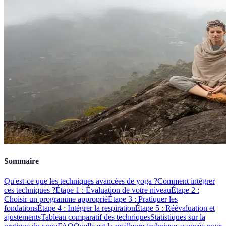
Sommaire
Qu'est-ce que les techniques avancées de yoga ?
Comment intégrer
ces techniques ?
Étape 1 : Évaluation de votre niveau
Étape 2 :
Choisir un programme approprié
Étape 3 : Pratiquer les
fondations
Étape 4 : Intégrer la respiration
Étape 5 : Réévaluation et
ajustements
Tableau comparatif des techniques
Statistiques sur la