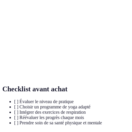
Pose de yoga, un des fondamentaux de la pratique,
Asana
qui est souvent liée à diverses techniques de
respiration.
Techniques de contrôle de la respiration dans le
Pranayama
yoga. Ces techniques aident à apaiser l'esprit et à
renforcer la concentration.
Concentration méditative, une composante
Dhyana
essentielle du yoga qui permet d'atteindre un état de
tranquillité intérieure durant la pratique.
Checklist avant achat
[ ] Évaluer le niveau de pratique
[ ] Choisir un programme de yoga adapté
[ ] Intégrer des exercices de respiration
[ ] Réévaluer les progrès chaque mois
[ ] Prendre soin de sa santé physique et mentale