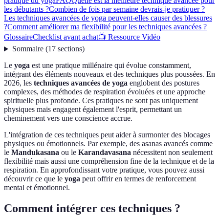
pratique du yoga
FAQ
Quelle est la meilleure technique avancée pour
les débutants ?
Combien de fois par semaine devrais-je pratiquer ?
Les techniques avancées de yoga peuvent-elles causer des blessures
?
Comment améliorer ma flexibilité pour les techniques avancées ?
Glossaire
Checklist avant achat
📺 Ressource Vidéo
Sommaire
(
17
sections
)
Le
yoga
est une pratique millénaire qui évolue constamment,
intégrant des éléments nouveaux et des techniques plus poussées. En
2026, les
techniques avancées de yoga
englobent des postures
complexes, des méthodes de respiration évoluées et une approche
spirituelle plus profonde. Ces pratiques ne sont pas uniquement
physiques mais engagent également l'esprit, permettant un
cheminement vers une conscience accrue.
L'intégration de ces techniques peut aider à surmonter des blocages
physiques ou émotionnels. Par exemple, des asanas avancés comme
le
Mandukasana
ou le
Karandavasana
nécessitent non seulement
flexibilité mais aussi une compréhension fine de la technique et de la
respiration. En approfondissant votre pratique, vous pouvez aussi
découvrir ce que le
yoga
peut offrir en termes de renforcement
mental et émotionnel.
Comment intégrer ces techniques ?