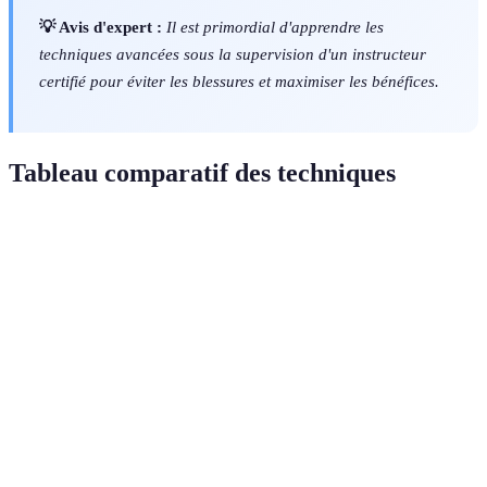
💡 Avis d'expert :
Il est primordial d'apprendre les
techniques avancées sous la supervision d'un instructeur
certifié pour éviter les blessures et maximiser les bénéfices.
Tableau comparatif des techniques
Critère
Technique A
Technique B
Technique C
Complexité
Intermédiaire
Avancé
Expert
Matériel
Tapis +
Tapis +
Tapis + blocs
requis
ceinture
chaises
Durée de la
30 mins
45 mins
60 mins
pratique