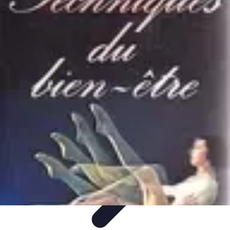
Techniques Yoga
Souplesse et Mobilité
Concentration et
Méditation
Débutant
Méditation et Yoga
Techniques de Yoga
Techniques Yoga