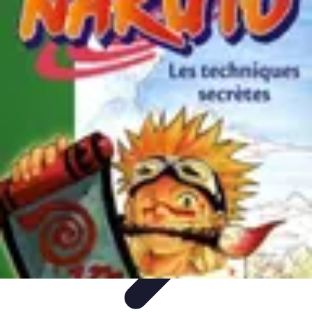
Techniques Yoga
Souplesse et Mobilité
Concentration et
Méditation
Débutant
Méditation et Yoga
Techniques de Yoga
Techniques Yoga