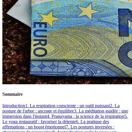
Sommaire
Introduction
1. La respiration consciente : un outil puissant
2. La
posture de l'arbre : ancrage et équilibre
3. La méditation guidée : une
immersion dans l'instant
4. Pranayama : la science de la respiration
5.
Le yoga restauratif : favoriser la détente
6. La pratique des
affirmations : un boost émotionnel
7. Les postures inversées :