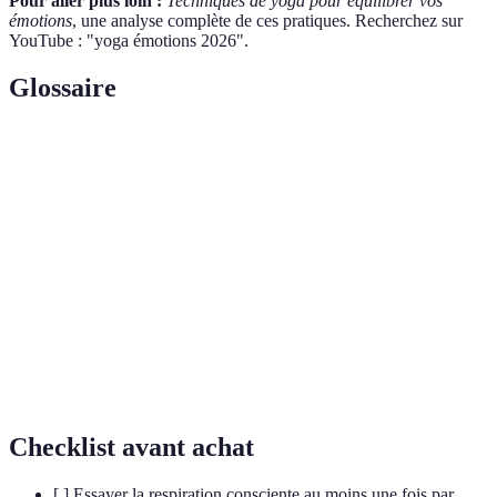
Pour aller plus loin :
Techniques de yoga pour équilibrer vos
émotions
, une analyse complète de ces pratiques. Recherchez sur
YouTube : "yoga émotions 2026".
Glossaire
Terme
Définition
Contrôle de la respiration pour équilibrer les
Pranayama
énergies et libérer les tensions émotionnelles.
Posture de l'arbre, favorisant l'équilibre physique et
Vrikshasana
mental.
Yoga
Forme de yoga axée sur la relaxation et le
Restauratif
ressourcement.
Checklist avant achat
[ ] Essayer la respiration consciente au moins une fois par