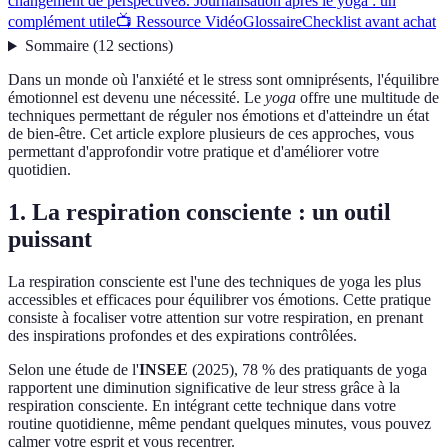
changement de perspective
8. Journalisation après le yoga : un
complément utile
📺 Ressource Vidéo
Glossaire
Checklist avant achat
Sommaire
(
12
sections
)
Dans un monde où l'anxiété et le stress sont omniprésents, l'équilibre
émotionnel est devenu une nécessité. Le
yoga
offre une multitude de
techniques permettant de réguler nos émotions et d'atteindre un état
de bien-être. Cet article explore plusieurs de ces approches, vous
permettant d'approfondir votre pratique et d'améliorer votre
quotidien.
1. La respiration consciente : un outil
puissant
La respiration consciente est l'une des techniques de yoga les plus
accessibles et efficaces pour équilibrer vos émotions. Cette pratique
consiste à focaliser votre attention sur votre respiration, en prenant
des inspirations profondes et des expirations contrôlées.
Selon une étude de l'
INSEE
(2025), 78 % des pratiquants de yoga
rapportent une diminution significative de leur stress grâce à la
respiration consciente. En intégrant cette technique dans votre
routine quotidienne, même pendant quelques minutes, vous pouvez
calmer votre esprit et vous recentrer.