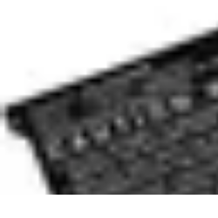
Techniques Yoga
Souplesse et Mobilité
Concentration et Méditation
Débutant
Méditation
Techniques Yoga