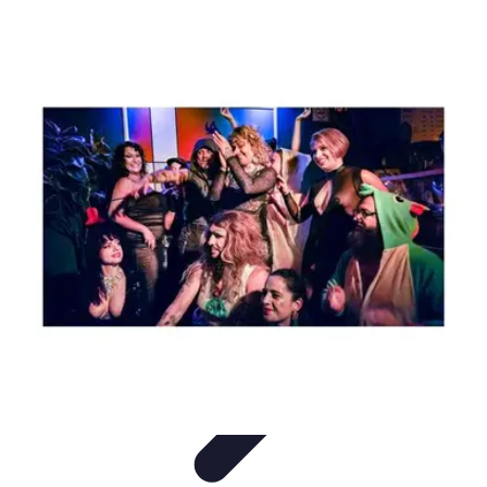
Techniques Yoga
Souplesse et Mobilité
Concentration et
Méditation
Débutant
Méditation et Yoga
Techniques de Yoga
Techniques Yoga