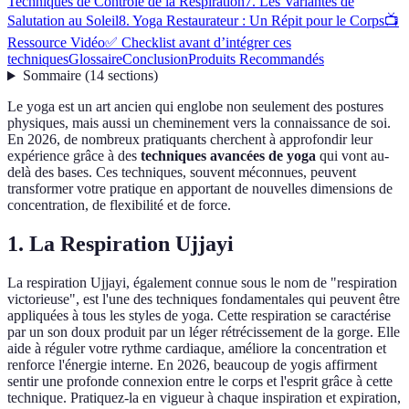
Techniques de Contrôle de la Respiration
7. Les Variantes de
Salutation au Soleil
8. Yoga Restaurateur : Un Répit pour le Corps
📺
Ressource Vidéo
✅ Checklist avant d’intégrer ces
techniques
Glossaire
Conclusion
Produits Recommandés
Sommaire
(
14
sections
)
Le yoga est un art ancien qui englobe non seulement des postures
physiques, mais aussi un cheminement vers la connaissance de soi.
En 2026, de nombreux pratiquants cherchent à approfondir leur
expérience grâce à des
techniques avancées de yoga
qui vont au-
delà des bases. Ces techniques, souvent méconnues, peuvent
transformer votre pratique en apportant de nouvelles dimensions de
concentration, de flexibilité et de force.
1. La Respiration Ujjayi
La respiration Ujjayi, également connue sous le nom de "respiration
victorieuse", est l'une des techniques fondamentales qui peuvent être
appliquées à tous les styles de yoga. Cette respiration se caractérise
par un son doux produit par un léger rétrécissement de la gorge. Elle
aide à réguler votre rythme cardiaque, améliore la concentration et
renforce l'énergie interne. En 2026, beaucoup de yogis affirment
sentir une profonde connexion entre le corps et l'esprit grâce à cette
technique. Pratiquez-la en vigueur à chaque inspiration et expiration,