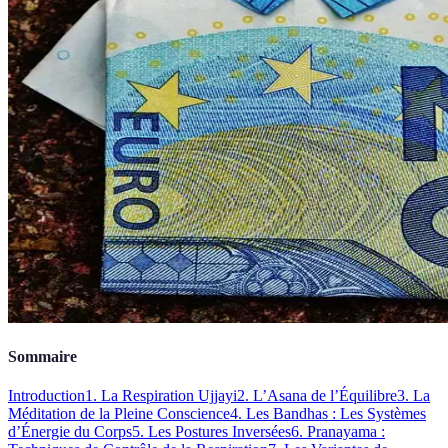
Sommaire
Introduction
1. La Respiration Ujjayi
2. L’Asana de l’Équilibre
3. La
Méditation de la Pleine Conscience
4. Les Bandhas : Les Systèmes
d’Énergie du Corps
5. Les Postures Inversées
6. Pranayama :