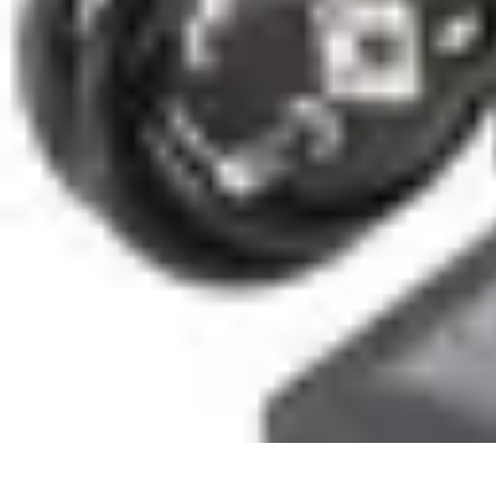
Techniques Yoga
Souplesse et Mobilité
Concentration et Méditation
Débutant
Méditation
Techniques Yoga