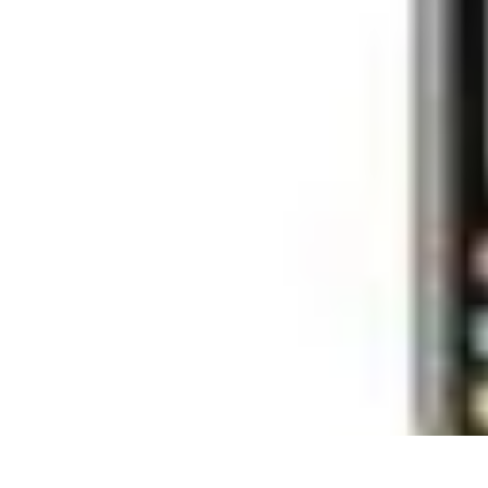
Techniques Yoga
Souplesse et Mobilité
Concentration et Méditation
Débutant
Méditation
Techniques Yoga